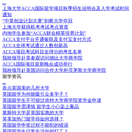
.
.
.
上海大学ACCA国际留学项目秋季招生说明会及入学考试时间
通知
“中英创业计划大赛”剑桥大学夺冠
上海大学获得机考考试考点资质
内地学生参加“ACCA财会精英培养计划”
ACCA支付平台开通银联及支付宝支付方式
ACCA全球考试通过人数创新高
ACCA项目考试科目全球分的考生名单
我校领导赴英参观访问德比大学商学院
ACCA国际项目迎新晚会成功举行
我校领导赴英国访问合作大学朴茨茅斯大学商学院
留学资讯
.
.
.
盘点英国美的几所大学
英国留学为何能吸引众多学子？
英国留学生不可错过肯特大学商学院奖学金申请
英国留学需谨慎 留学生小心染上毒品
莱斯特大学是英国实惠的大学
英美加热门留学你如何选择？
英国留学申签过程不能犯的错误
英国留学生日常生活如何打工？