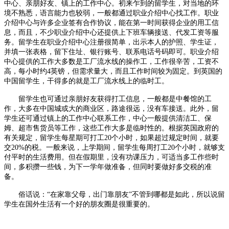
中心、亲朋好友、镇上的工作中心。初来乍到的留学生，对当地的环
境不熟悉，语言能力也较弱，一般都通过职业介绍中心找工作。职业
介绍中心与许多企业签有合作协议，能在第一时间获得企业的用工信
息，而且，不少职业介绍中心还提供上下班车辆接送、代发工资等服
务。留学生在职业介绍中心注册很简单，出示本人的护照、学生证，
并填一张表格，留下住址、银行账号、联系电话号码即可。职业介绍
中心提供的工作大多数是工厂流水线的操作工，工作很辛苦，工资不
高，每小时约4英镑，但需求量大，而且工作时间较为固定。到英国的
中国留学生，干得多的就是工厂流水线上的临时工。
留学生也可通过亲朋好友获得打工信息，一般都是中餐馆的工
作，大多在中国城或大的商业区，路途很远，没有车接送。此外，留
学生还可通过镇上的工作中心联系工作，中心一般提供清洁工、保
姆、超市售货员等工作，这些工作大多是临时性的。根据英国政府的
有关规定，留学生每星期可打工20个小时，如果超过规定时间，就要
交20%的税。一般来说，上学期间，留学生每周打工20个小时，就够支
付平时的生活费用。但在假期里，没有功课压力，可适当多工作些时
间，多积攒一些钱，为下一学年做准备，但同时要做好多交税的准
备。
俗话说：“在家靠父母，出门靠朋友”不管到哪都是如此，所以说留
学生在国外生活有一个好的朋友圈是很重要的。