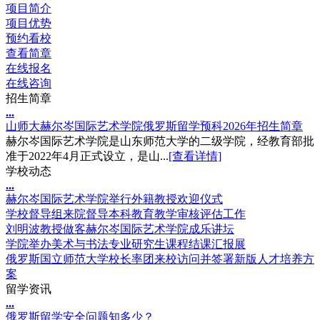
项目简介
项目优势
预约看校
查看简章
在线报名
在线咨询
招生简章
.
.
.
山师大赫尔岑国际艺术学院俄罗斯留学预科2026年招生简章
​赫尔岑国际艺术学院是山东师范大学的二级学院，经教育部批
准于2022年4月正式设立，是山...
[查看详情]
学校动态
.
.
.
赫尔岑国际艺术学院举行外籍教授欢迎仪式
学校督导组来院督导本科教育教学审核评估工作
刘明波教授做客赫尔岑国际艺术学院成乐讲坛
学院举办美术与书法专业研究生课程结课汇报展
俄罗斯国立师范大学校长率团来校访问并签署新版人才培养方
案
留学资讯
.
.
.
俄罗斯留学安全问题知多少？