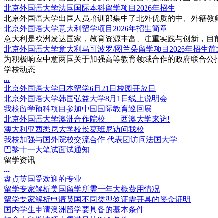
北京外国语大学法国国际本科留学项目2026年招生
北京外国语大学出国人员培训部集中了北外优质的中、外籍教师
北京外国语大学意大利留学项目2026年招生简章
意大利是欧洲发达国家，教育资源丰富、注重实践与创新，目前综合
北京外国语大学意大利马可波罗/图兰朵留学项目2026年招生简
为积极响应中意两国关于加强高等教育领域合作的政府联合公报
学校动态
.
.
.
北京外国语大学日本留学6月21日校园开放日
北京外国语大学韩国弘益大学8月1日线上说明会
我校留学预科项目参加中国国际教育巡回展
北京外国语大学澳洲合作院校——西澳大学来访!
澳大利亚西悉尼大学校长葛班尼访问我校
我校加强与国外院校交流合作 代表团访问法国大学
巴黎十一大笔试面试通知
留学资讯
.
.
.
盘点英国受欢迎的专业
留学专家解析美国留学所需一年大概费用情况
留学专家解析申请英国不同类型签证需开具的资金证明
国内学生申请澳洲留学要具备的基本条件