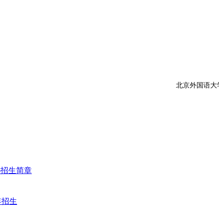
学TUFC项
6招生简章
年招生