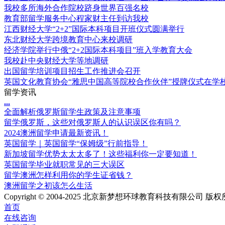
我校多所海外合作院校跻身世界百强名校
教育部留学服务中心程家财主任到访我校
江西财经大学“2+2”国际本科项目开班仪式圆满举行
东北财经大学跨境教育中心来校调研
经济学院举行中俄“2+2国际本科项目”班入学教育大会
我校赴中央财经大学等地调研
出国留学培训项目招生工作推进会召开
英国文化教育协会“雅思中国高等院校合作伙伴”授牌仪式在学
留学资讯
.
.
.
全面解析俄罗斯留学生政策及注意事项
留学俄罗斯，这些对俄罗斯人的认识误区你有吗？
2024澳洲留学申请最新资讯！
英国留学｜英国留学“保姆级”行前指导！
新加坡留学优势太太太多了！这些福利你一定要知道！
英国留学毕业就职常见的三大误区
留学澳洲怎样利用你的学生证省钱？
澳洲留学之初该怎么生活
Copyright © 2004-2025 北京新梦想环球教育科技有限公司 版权所有 Al
首页
在线咨询