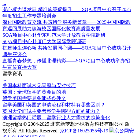
.
.
.
凝心聚力谋发展 精准施策促提升——SQA项目中心召开2025
年度招生工作专题培训会
深化国际教育交流 共筑留学服务新篇章——2025中国国际教
育巡回展助力珠海校区国际化教育高质量发展
SQA项目中心赴华东师范大学开放教育学院调研
SQA项目中心赴厦门大学国际学院调研
搭建师生连心桥 共绘发展同心圆——SQA项目中心成功召开
师生座谈会
直播青春梦想，传播北理精彩——SQA项目中心成功举办招
生宣传直播大赛
留学资讯
.
.
.
美国本科面试常见问题与应对技巧
英国：全球留学的黄金目的地
留学美国需要具备哪些条件？
留学美国和英国的申请流程和材料有哪些区别？
英国大学面试主要考察学生哪些方面的能力？
澳洲留学热门话题：留学行业人才需求的趋势变化
Copyright © 2004-2025 北京新梦想环球教育科技有限公司 版
权所有 All Rights Reserved.
京ICP备16025955号-19
京公网安