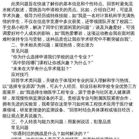
此类问题旨在快速了解你的基本信息和个性特点。回答时避免流
水账式叙述，需挑选与申请相关的亮点。比如，介绍自己时，可提及
学术兴趣、领导力经历或特殊技能，如“我是一名对计算机科学充满热
情的学生，不仅在信息学竞赛中多次获奖，还带领团队开发了校园二
手交易小程序，解决了同学们资源闲置的问题”；谈及兴趣爱好，可强
调爱好对个人成长的影响，如“我热爱攀岩，这项运动教会我在面对困
难时保持专注与坚韧，这种品质也让我在学术研究中不断突破自我”。
二、学术相关类问题：展现热情，突出潜力
常见问题
“你为什么选择申请我们学校的这个专业？”
“高中阶段哪门课程让你感兴趣？为什么？”
“未来在大学有什么学术规划？”
应对技巧
回答学术类问题，关键在于体现对专业的深入理解和学习热情。
以“选择专业原因”为例，可从个人经历、职业目标和学校专业优势三方
面展开，如“我选择生物医学工程专业，源于曾参与社区老人健康调
研，发现慢性病监测设备的不足。贵校该专业与附属医院紧密合作，
拥有先进的实验室，我希望在这里学习如何将工程技术应用于医疗健
康领域，研发更便捷的监测设备。”回答时结合具体课程或项目经历，
能让观点更具说服力。
三、个人特质与能力类问题：用案例说话，彰显品质
常见问题
“你遇到过的挑战是什么？如何解决的？”