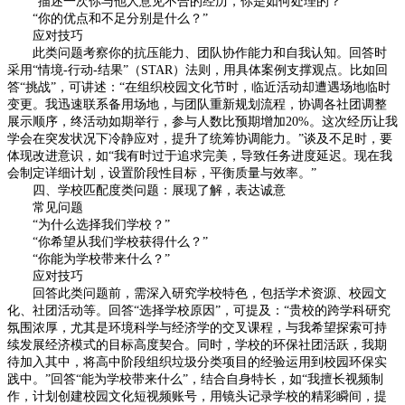
“描述一次你与他人意见不合的经历，你是如何处理的？”
“你的优点和不足分别是什么？”
应对技巧
此类问题考察你的抗压能力、团队协作能力和自我认知。回答时
采用“情境-行动-结果”（STAR）法则，用具体案例支撑观点。比如回
答“挑战”，可讲述：“在组织校园文化节时，临近活动却遭遇场地临时
变更。我迅速联系备用场地，与团队重新规划流程，协调各社团调整
展示顺序，终活动如期举行，参与人数比预期增加20%。这次经历让我
学会在突发状况下冷静应对，提升了统筹协调能力。”谈及不足时，要
体现改进意识，如“我有时过于追求完美，导致任务进度延迟。现在我
会制定详细计划，设置阶段性目标，平衡质量与效率。”
四、学校匹配度类问题：展现了解，表达诚意
常见问题
“为什么选择我们学校？”
“你希望从我们学校获得什么？”
“你能为学校带来什么？”
应对技巧
回答此类问题前，需深入研究学校特色，包括学术资源、校园文
化、社团活动等。回答“选择学校原因”，可提及：“贵校的跨学科研究
氛围浓厚，尤其是环境科学与经济学的交叉课程，与我希望探索可持
续发展经济模式的目标高度契合。同时，学校的环保社团活跃，我期
待加入其中，将高中阶段组织垃圾分类项目的经验运用到校园环保实
践中。”回答“能为学校带来什么”，结合自身特长，如“我擅长视频制
作，计划创建校园文化短视频账号，用镜头记录学校的精彩瞬间，提