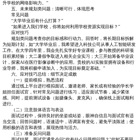
升学校的网络影响力。”
五、未来规划类问题：清晰可行，体现思考
常见问题
“大学毕业后有什么打算？”
“如果进入我们学校，你将如何利用学校资源实现目标？”
应对技巧
规划类问题考查你的目标感和行动力。回答时，将长期目标拆解
为短期计划，如“大学毕业后，我希望进入科技公司从事人工智能研发
工作。在大学四年里，我会先扎实学好专业课程，参与教授的科研项
目积累经验；大二暑假争取进入相关企业实习；大三开始筹备毕业设
计，探索AI在医疗影像诊断中的应用。贵校的AI实验室拥有设备和行
业导师，我将积极申请加入，为实现目标奠定基础。”
六、应对技巧总结：细节决定成败
（一）提前模拟，熟悉流程
通过线上平台进行模拟面试，邀请老师、家长或有经验的学长学
姐担任面试官，针对常见问题进行练习，适应面试节奏，减少紧张
感。同时，提前测试设备（如摄像头、麦克风），确保线上面试顺利
进行。
（二）注意肢体语言与表达
面试过程中，保持良好的坐姿或站姿，眼神自信且与面试官有适
当交流；回答问题时，语速适中，语调富有变化，避免平淡陈述；使
用积极的语言和表情，展现热情与活力。
（三）准备反问问题
面试结尾，面试官通常会问“你有什么问题想问我？”此时不要回