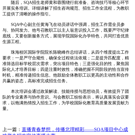
随后，SQA招生老师黄和蓉围绕行前准备、咨询技巧等核心环节
开展实务培训。详细讲解了招生咨询规范、招生工作全流程，为教职
工提供了清晰的操作指引。
SQA中心副主任黄海飞在动员讲话中强调，招生工作需全员参
与、协同发力。他号召教职工以主人翁意识投入工作，既要严守纪律
底线，又要创新服务方式，展现学院国际化办学特色，共同打造优质
生源工程。
珠海校区国际学院院长陈晓峰作总结讲话，从四个维度提出工作
要求：一是严守合规性，确保全过程依法依规；二是提升匹配度，精
准筛选目标学校层次需求，突出项目特色；三是强化目的性，聚焦国
际化人才培养目标；四是注重时效性，准确把握不同阶段的恰当宣传
时机，精准传递招生信息。他鼓励全体教职工以更高的主动性和合作
共赢的姿态，高标准完成招生任务。
本次培训会通过政策解读、技能传授与思想动员，有效提升了团
队的专业素养与协作意识。与会教职工纷纷表示，将认真落实会议要
求，以饱满热情投入招生工作，为学校国际化教育高质量发展贡献力
量。
上一篇：
直播青春梦想，传播北理精彩——SQA项目中心成