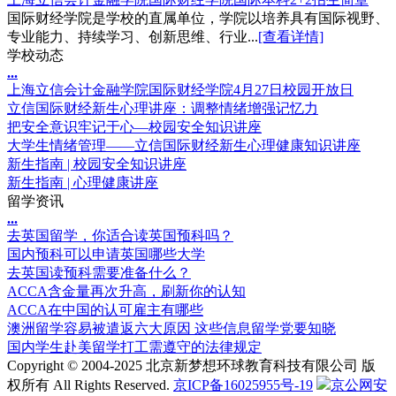
国际财经学院是学校的直属单位，学院以培养具有国际视野、
专业能力、持续学习、创新思维、行业...
[查看详情]
学校动态
.
.
.
上海立信会计金融学院国际财经学院4月27日校园开放日
立信国际财经新生心理讲座：调整情绪增强记忆力
把安全意识牢记于心—校园安全知识讲座
大学生情绪管理——立信国际财经新生心理健康知识讲座
新生指南 | 校园安全知识讲座
新生指南 | 心理健康讲座
留学资讯
.
.
.
去英国留学，你适合读英国预科吗？
国内预科可以申请英国哪些大学
去英国读预科需要准备什么？
ACCA含金量再次升高，刷新你的认知
ACCA在中国的认可雇主有哪些
澳洲留学容易被遣返六大原因 这些信息留学党要知晓
国内学生赴美留学打工需遵守的法律规定
Copyright © 2004-2025 北京新梦想环球教育科技有限公司 版
权所有 All Rights Reserved.
京ICP备16025955号-19
京公网安