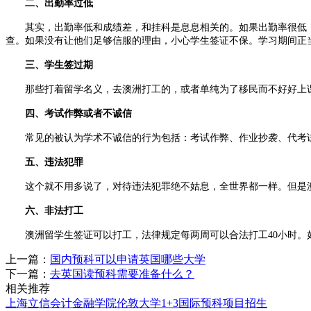
二、出勤率过低
其实，出勤率低和成绩差，和挂科是息息相关的。如果出勤率很低，那
查。如果没有让他们足够信服的理由，小心学生签证不保。学习期间正
三、学生签过期
那些打着留学名义，去澳洲打工的，或者单纯为了移民而不好好上
四、考试作弊或者不诚信
常见的被认为学术不诚信的行为包括：考试作弊、作业抄袭、代考试
五、违法犯罪
这个就不用多说了，对待违法犯罪绝不姑息，全世界都一样。但是澳
六、非法打工
澳洲留学生签证可以打工，法律规定每两周可以合法打工40小时。
上一篇：
国内预科可以申请英国哪些大学
下一篇：
去英国读预科需要准备什么？
相关推荐
上海立信会计金融学院伦敦大学1+3国际预科项目招生