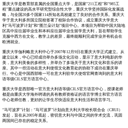
重庆大学是教育部直属的全国重点大学，是国家“211工程”和“985工
程”重点建设的高水平研究型综合性大学，重庆大学坚持国际化发展战
略，与全国20多个国家114所知名高校建立了良好的合作关系。重庆大
学于意大利多所国立院校签署了校际合作协议，成立重庆大学意大
利“马可波罗计划”和“图兰朵计划”项目中心。本项目为帮助中国大陆地
区高中应往届毕业生和本科应往届毕业生留学意大利，旨在帮助学生
克服中西方在文化，教学上的差异，最终能顺利完成学业并有机会在
欧洲就业。
重庆大学伽利略意大利中心于2007年12月9日在重庆大学正式建立。从
建立以来，中心已经成功举办多场文化活动，显示了意大利电影的华
美，意大利美食的多样性，并举办了多场关于意大利文化和音乐的讲
座。其中一些活动在意大利使馆文化教育处的协助下成功在重庆举
行。中心是中国西部唯一可在意大利驻华大使馆官网查询到的意大利
语等级CILS官方语言中心。
重庆大学是西部唯一官方意大利语等级CILS官方语言中心，授课老师
都是由重庆大学海外聘请的具有教师资格证的语言学博士和官方语言
中心老师任教，更好的让学生尽快适应意大利生活和语言学习。
“马可波罗”计划：“马可波罗”计划由意大利大学校长联合会（CRUI）
发起，旨在从2005年底起，密切意大利与中国之间的学术交流，巩固
两国间已存在的稳定关系。