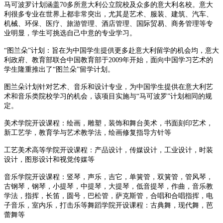
马可波罗计划涵盖70多所意大利公立院校及众多的意大利名校。意大
利很多专业在世界上都非常突出，尤其是艺术、服装、建筑、汽车、
机械、环保、医疗、旅游管理、酒店管理、国际贸易、商务管理等专
业明显，学生可挑选自己中意的专业学习。
“图兰朵”计划：旨在为中国学生提供更多赴意大利留学的机会均，意大
利政府、教育部联合中国教育部于2009年开始，面向中国学习艺术的
学生隆重推出了“图兰朵”留学计划。
图兰朵计划针对艺术、音乐和设计专业，为中国学生提供在意大利艺
术和音乐类院校学习的机会，该项目实施与“马可波罗”计划相同的规
定。
美术学院开设课程：绘画，雕塑，装饰和舞台美术，书面刻印艺术，
新工艺学，教育学与艺术教学法，绘画修复指导方针等
工艺美术高等学院开设课程：产品设计，传媒设计，工业设计，时装
设计，图形设计和视觉传媒等
音乐学院开设课程：竖琴，声乐，吉它，单簧管，双簧管，管风琴，
古钢琴，钢琴，小提琴，中提琴，大提琴，低音提琴，作曲，音乐教
学法，指挥，长笛，圆号，巴松管，萨克斯管，
合唱和合唱指挥，电
子音乐，室内乐，打击乐等
舞蹈学院开设课程：古典舞，现代舞，芭
蕾舞等