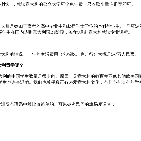
生计划”，就读意大利的公立大学可全免学费，只收取少量注册费即可。
群是参加了高考的高中毕业生和获得学士学位的本科毕业生。“马可波罗计
要学生在国内达到意大利语B1阶段，每年9月赴意大利就读专业课程。
利的情况，一年的生活费用（包括吃、住、行）大概是5-7万人民币。
大利留学呢？
，意大利的中国学生数量是很少的。原因一是意大利的教育并不像其他欧美
学生也许会退缩。我们也希望真正有热爱意大利文化，有信心与决心的学
洲所有语系中算比较简单的。可以参考民间的难易度调查：