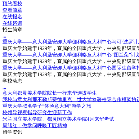
预约看校
查看简章
在线报名
在线咨询
招生简章
.
.
.
重庆大学——意大利圣安娜大学伽利略意大利中心马可·波罗计
重庆大学始建于1929年，直属的全国重点大学，中央副部级直管
重庆大学——意大利圣安娜大学伽利略意大利中心“图兰朵”计
重庆大学始建于1929年，直属的全国重点大学，中央副部级直管
重庆大学——意大利圣安娜大学伽利略意大利中心国际生留学
重庆大学始建于1929年，直属的全国重点大学，中央副部级直管
学校动态
.
.
.
意大利都灵美术学院院长一行来华选拔学生
我校与意大利那不勒斯费德里克二世大学签署校际合作框架协
重庆大学45名学子“体验意大利”游学之旅
校领导视察指导研究生迎新工作
米兰国立美术学院、都灵国立美术学院4月来华考试
周绪红：做学问呼唤工匠精神
留学资讯
.
.
.