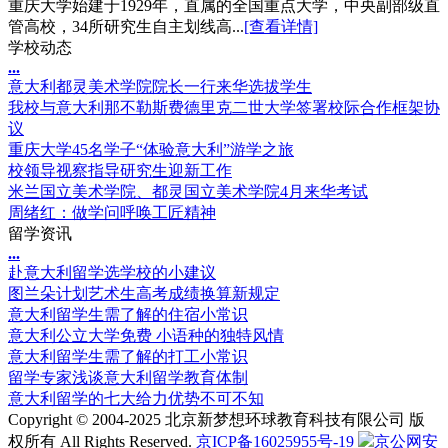
重庆大学始建于1929年，直属的全国重点大学，中央副部级直
管高校，34所研究生自主划线高...
[查看详情]
学校动态
.
.
.
意大利都灵美术学院院长一行来华选拔学生
我校与意大利那不勒斯费德里克二世大学签署校际合作框架协
议
重庆大学45名学子“体验意大利”游学之旅
校领导视察指导研究生迎新工作
米兰国立美术学院、都灵国立美术学院4月来华考试
周绪红：做学问呼唤工匠精神
留学资讯
.
.
.
赴意大利留学选学校的小建议
图兰朵计划艺术生高考成绩换算新规定
意大利留学生需了解的住宿小常识
意大利公立大学免费 小语种的独特风情
意大利留学生需了解的打工小常识
留学专家浅谈意大利留学教育体制
意大利留学的七大给力优势不可不知
Copyright © 2004-2025 北京新梦想环球教育科技有限公司 版
权所有 All Rights Reserved.
京ICP备16025955号-19
京公网安