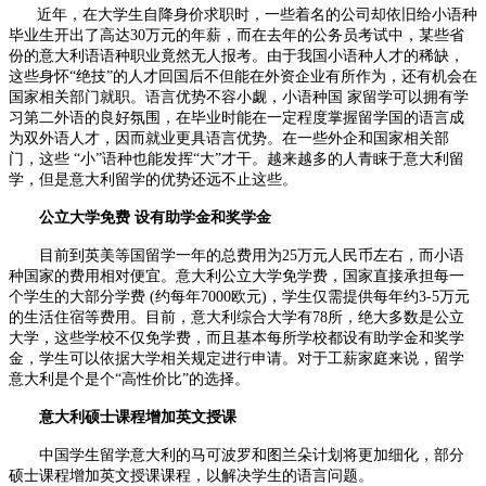
近年，在大学生自降身价求职时，一些着名的公司却依旧给小语种
毕业生开出了高达30万元的年薪，而在去年的公务员考试中，某些省
份的意大利语语种职业竟然无人报考。由于我国小语种人才的稀缺，
这些身怀“绝技”的人才回国后不但能在外资企业有所作为，还有机会在
国家相关部门就职。语言优势不容小觑，小语种国 家留学可以拥有学
习第二外语的良好氛围，在毕业时能在一定程度掌握留学国的语言成
为双外语人才，因而就业更具语言优势。在一些外企和国家相关部
门，这些 “小”语种也能发挥“大”才干。越来越多的人青睐于意大利留
学，但是意大利留学的优势还远不止这些。
公立大学免费 设有助学金和奖学金
目前到英美等国留学一年的总费用为25万元人民币左右，而小语
种国家的费用相对便宜。意大利公立大学免学费，国家直接承担每一
个学生的大部分学费 (约每年7000欧元)，学生仅需提供每年约3-5万元
的生活住宿等费用。目前，意大利综合大学有78所，绝大多数是公立
大学，这些学校不仅免学费，而且基本每所学校都设有助学金和奖学
金，学生可以依据大学相关规定进行申请。对于工薪家庭来说，留学
意大利是个是个“高性价比”的选择。
意大利硕士课程增加英文授课
中国学生留学意大利的马可波罗和图兰朵计划将更加细化，部分
硕士课程增加英文授课课程，以解决学生的语言问题。