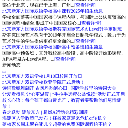
部位于北京，现在已于上海、广州...
[查看详情]
北京新东方国际双语学校高中课程2025年招生信息
学校全面落实中国国家核心课程内容，与国际上公认度较高的
国际课程相结合,形成了中国国家核心...
[查看详情]
北京新东方国际双语学校斯芬克国际艺术A Level升学定制班
斯芬克国际艺术教育于2019年开启全日制教学模式，致力于为
艺术升学的学生提供更好更全面的...
[查看详情]
北京新东方国际双语学校国际高中预备班招生简章
国际高中预备班，直升我校高中阶段，高中阶段开始IB课程、
AP课程及A-Level课程。...
[查看详情]
新闻动态
.
.
.
北京新东方双语学校1月18日校园开放日
北京新东方双语学校欧亚学院正式启动！
诗词歌赋舞翩迁 古风雅韵润心田 | 国际学校里的诗词大会
让爱看得见 让心更温暖 | “手拉手远程公益悦读”活动正式开启
校长心语：每个孩子都自带光芒，教育者要帮助他们尽情绽
放！
春之跃动 绽放东方 | 超燃A运动会精彩回顾
海淀区入学政策已发布！择校家庭迎来危机or转机？
硬核家长周末聚在哪儿？超赞的免费国际课程约不约？