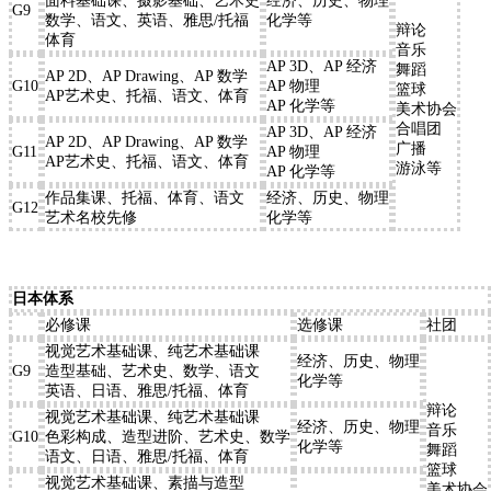
面料基础课、摄影基础、艺术史
经济、历史、物理
G9
数学、语文、英语、雅思/托福
化学等
辩论
体育
音乐
AP 3D、AP 经济
舞蹈
AP 2D、AP Drawing、AP 数学
G10
AP 物理
篮球
AP艺术史、托福、语文、体育
AP 化学等
美术协会
合唱团
AP 3D、AP 经济
AP 2D、AP Drawing、AP 数学
广播
G11
AP 物理
AP艺术史、托福、语文、体育
游泳等
AP 化学等
作品集课、托福、体育、语文
经济、历史、物理
G12
艺术名校先修
化学等
日本体系
必修课
选修课
社团
视觉艺术基础课、纯艺术基础课
经济、历史、物理
G9
造型基础、艺术史、数学、语文
化学等
英语、日语、雅思/托福、体育
辩论
视觉艺术基础课、纯艺术基础课
经济、历史、物理
音乐
G10
色彩构成、造型进阶、艺术史、数学
化学等
舞蹈
语文、日语、雅思/托福、体育
篮球
视觉艺术基础课、素描与造型
美术协会