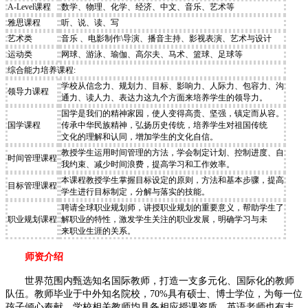
A-Level课程
数学、物理、化学、经济、中文、音乐、艺术等
雅思课程
听、说、读、写
艺术类
音乐 、电影制作\导演、播音主持、影视表演、艺术与设计
运动类
网球、游泳、瑜伽、高尔夫、马术、篮球、足球等
综合能力培养课程:
学校从信念力、规划力、目标、影响力、人际力、包容力、沟
领导力课程
通力、读人力、表达力这九个方面来培养学生的领导力。
国学是我们的精神家园，使人变得高贵、坚强，镇定而从容。
国学课程
传承中华民族精神，弘扬历史传统，培养学生对祖国传统
文化的理解和认同，增加学生的文化自信。
教授学生运用时间管理的方法，学会制定计划、控制进度、自
时间管理课程
我约束、减少时间浪费，提高学习和工作效率。
本课程教授学生掌握目标设定的原则，方法和基本步骤，提高
目标管理课程
学生进行目标制定，分解与落实的技能。
聘请全球职业规划师，讲授职业规划的重要意义，帮助学生了
职业规划课程
解职业的特性，激发学生关注的职业发展，明确学习与未
来职业生涯的关系。
师资介绍
世界范围内甄选知名国际教师，打造一支多元化、国际化的教师
队伍。教师毕业于中外知名院校，70%具有硕士、博士学位，为每一位
孩子倾心奉献。学校相关教师均具备相应授课资质。英语老师也有丰