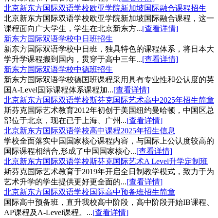
北京新东方国际双语学校欧亚学院新加坡国际融合课程招生
北京新东方国际双语学校欧亚学院新加坡国际融合课程，这一
课程面向广大学生，学生在北京新东方...
[查看详情]
新东方国际双语学校中日班招生
新东方国际双语学校中日班，独具特色的课程体系，将日本大
学升学课程搬到国内，贯穿于高中三年...
[查看详情]
新东方国际双语学校中德班招生
新东方国际双语学校德国班课程采用具有专业性和公认度的英
国A-Level国际课程体系课程加...
[查看详情]
北京新东方国际双语学校斯芬克国际艺术高中2025年招生简章
斯芬克国际艺术教育2012年初创于美国纽约曼哈顿，中国区总
部位于北京，现在已于上海、广州...
[查看详情]
北京新东方国际双语学校高中课程2025年招生信息
学校全面落实中国国家核心课程内容，与国际上公认度较高的
国际课程相结合,形成了中国国家核心...
[查看详情]
北京新东方国际双语学校斯芬克国际艺术A Level升学定制班
斯芬克国际艺术教育于2019年开启全日制教学模式，致力于为
艺术升学的学生提供更好更全面的...
[查看详情]
北京新东方国际双语学校国际高中预备班招生简章
国际高中预备班，直升我校高中阶段，高中阶段开始IB课程、
AP课程及A-Level课程。...
[查看详情]