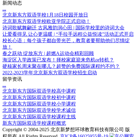
新闻动态
.
.
.
北京新东方双语学校1月18日校园开放日
北京新东方双语学校欧亚学院正式启动！
诗词歌赋舞翩迁 古风雅韵润心田 | 国际学校里的诗词大会
让爱看得见 让心更温暖 | “手拉手远程公益悦读”活动正式开启
校长心语：每个孩子都自带光芒，教育者要帮助他们尽情绽
放！
春之跃动 绽放东方 | 超燃A运动会精彩回顾
海淀区入学政策已发布！择校家庭迎来危机or转机？
硬核家长周末聚在哪儿？超赞的免费国际课程约不约？
2022-2023学年北京新东方双语学校招生启动
留学资讯
.
.
.
北京新东方国际双语学校高中课程
北京新东方国际双语学校初中课程
北京新东方国际双语学校小学课程
北京新东方国际双语学校学术诚信
北京新东方国际双语学校课程主线
新东方国际双语学校课程概览
Copyright © 2004-2025 北京新梦想环球教育科技有限公司 版
权所有 All Rights Reserved.
京ICP备16025955号-19
京公网安