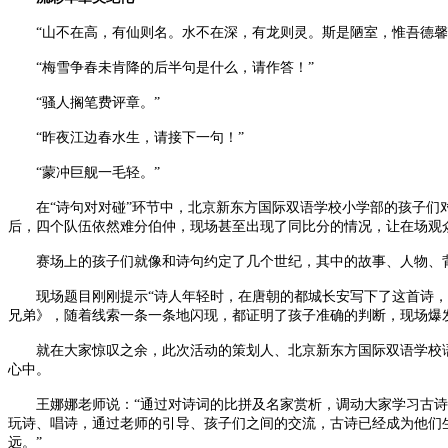
“山不在高，有仙则名。水不在深，有龙则灵。斯是陋室，惟吾德馨…
“梅雪争春未肯降的后半句是什么，请作答！”
“骚人搁笔费评章。”
“昨夜江边春水生，请接下一句！”
“蒙冲巨舰一毛轻。”
在“诗句对对碰”环节中，北京新东方国际双语学校小学部的孩子们对
后，四个队伍依然难分伯仲，现场甚至出现了同比分的情况，让在场观
赛场上的孩子们就像和诗句约定了几个世纪，其中的故事、人物、背景
现场题目刚刚提示“诗人年轻时，在唐朝的都城长安写下了这首诗，表达
兄弟》，随着线索一条一条地闪现，都证明了孩子准确的判断，现场爆
就在大家惊叹之余，此次活动的策划人、北京新东方国际双语学校语
心中。
王娜娜老师说：“通过对诗词的比拼及名家赏析，调动大家学习古诗
玩诗、唱诗，通过老师的引导、孩子们之间的交流，古诗已经成为他们
远。”