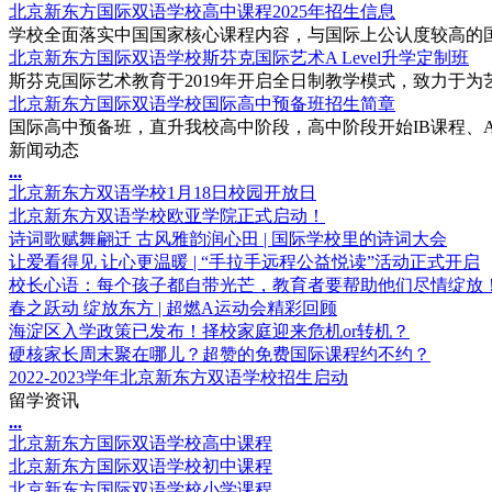
北京新东方国际双语学校高中课程2025年招生信息
学校全面落实中国国家核心课程内容，与国际上公认度较高的国际
北京新东方国际双语学校斯芬克国际艺术A Level升学定制班
斯芬克国际艺术教育于2019年开启全日制教学模式，致力于为艺
北京新东方国际双语学校国际高中预备班招生简章
国际高中预备班，直升我校高中阶段，高中阶段开始IB课程、AP课程
新闻动态
.
.
.
北京新东方双语学校1月18日校园开放日
北京新东方双语学校欧亚学院正式启动！
诗词歌赋舞翩迁 古风雅韵润心田 | 国际学校里的诗词大会
让爱看得见 让心更温暖 | “手拉手远程公益悦读”活动正式开启
校长心语：每个孩子都自带光芒，教育者要帮助他们尽情绽放
春之跃动 绽放东方 | 超燃A运动会精彩回顾
海淀区入学政策已发布！择校家庭迎来危机or转机？
硬核家长周末聚在哪儿？超赞的免费国际课程约不约？
2022-2023学年北京新东方双语学校招生启动
留学资讯
.
.
.
北京新东方国际双语学校高中课程
北京新东方国际双语学校初中课程
北京新东方国际双语学校小学课程