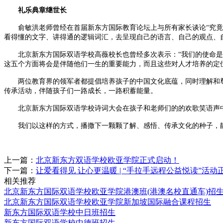
礼乐典章继世长
俞敏洪老师曾经在首届新东方国际教育论坛上与所有家长谈论“究竟什
看得懂的文字、讲得通的逻辑词汇，去呈现自己的语言、自己的观点、
北京新东方国际双语学校高薇校长也曾经多次表示：“我们的使命是
这五个方面将会是伴随他们一生的重要能力，而且这些对人才培养的定
两位教育界的领军者都提倡培养孩子的中国文化底蕴，同时理解和尊
传承活动，伴随孩子们一路成长，一路积蓄能量。
北京新东方国际双语学校诗词大会在孩子和老师们的的欢歌笑语声中
我们以这样的方式，播撒下一颗颗了解、感悟、传承文化的种子，静
上一篇：
北京新东方双语学校欧亚学院正式启动！
下一篇：
让爱看得见 让心更温暖 | “手拉手远程公益悦读”活动
相关推荐
北京新东方国际双语学校欧亚学院港澳班(港澳名校直通车)招
北京新东方国际双语学校欧亚学院新加坡国际融合课程招生
新东方国际双语学校中日班招生
新东方国际双语学校中德班招生