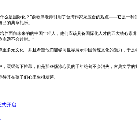
么是国际化？”俞敏洪老师引用了台湾作家龙应台的观点——它是一种
自己的典章礼乐。
培养面向未来的的中国年轻人，他们应该具备国际化人才的五大核心素养
位永远不会过时。”
重多元文化，并且希望他们能够向世界展示中国传统文化的魅力，于是学
，缓缓落下帷幕，但是那些荡涤心灵的千年绝句不会消失，古典文学的
待其在孩子们心里生根发芽。
正式开启
生