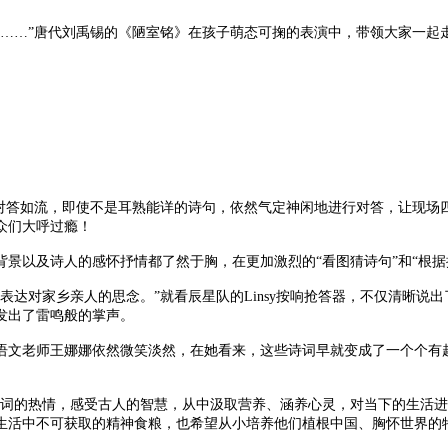
…”唐代刘禹锡的《陋室铭》在孩子萌态可掬的表演中，带领大家一起
答如流，即使不是耳熟能详的诗句，依然气定神闲地进行对答，让现场四
众们大呼过瘾！
以及诗人的感怀抒情都了然于胸，在更加激烈的“看图猜诗句”和“根据
对家乡亲人的思念。”就看辰星队的Linsy按响抢答器，不仅清晰说出
发出了雷鸣般的掌声。
文老师王娜娜依然微笑淡然，在她看来，这些诗词早就变成了一个个有趣
词的热情，感受古人的智慧，从中汲取营养、涵养心灵，对当下的生活进
生活中不可获取的精神食粮，也希望从小培养他们植根中国、胸怀世界的