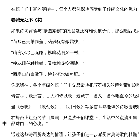
在孩子们丰富的演绎中，每个人都深深地感受到了传统文化的魅力，
春城无处不飞花
如果诗词背诵与“按图索骥”的抢答题没有难倒孩子们，那么随后飞花
“荷尽已无擎雨盖，菊残犹有傲霜枝。”
“山穷水尽已无路，柳暗花明又一村。”
“桃花现任种桃树，又摘桃花换酒钱。”
“西塞山前白鹭飞，桃花流水鳜鱼肥。”
你来我往，各个年级的孩子们争先恐后地把“花”相关的诗句带到剧场
诗言志，歌永言，古人和诗以歌，造就了一首又一首传唱至今的经典。
当《春晓》、《敕勒歌》、《明日歌》等多首耳熟能详的诗歌变成歌
在舞台上短短的节目展演，只是孩子们课堂上、生活中的点滴汇集，
中，品味自己的心境。”
通过这些诗画所表达的情谊，让孩子们进一步感受古典诗歌的精髓与