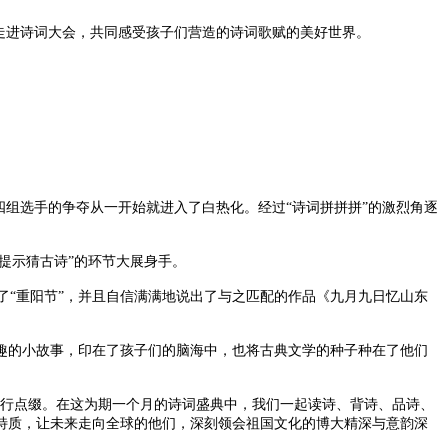
走进诗词大会，共同感受孩子们营造的诗词歌赋的美好世界。
组选手的争夺从一开始就进入了白热化。经过“诗词拼拼拼”的激烈角逐
提示猜古诗”的环节大展身手。
了“重阳节”，并且自信满满地说出了与之匹配的作品《九月九日忆山东
的小故事，印在了孩子们的脑海中，也将古典文学的种子种在了他们
行点缀。在这为期一个月的诗词盛典中，我们一起读诗、背诗、品诗、
特质，让未来走向全球的他们，深刻领会祖国文化的博大精深与意韵深